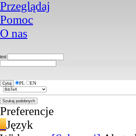
Przeglądaj
Pomoc
O nas
test
PL
EN
Preferencje
Język