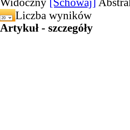
Widoczny
[Schowaj]
Abstra
Liczba wyników
Artykuł - szczegóły