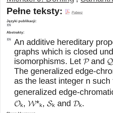
Pełne teksty:
Pobierz
Języki publikacji
EN
Abstrakty
An additive hereditary prop
EN
graphs which is closed un
isomorphisms. Let 𝓟 and 𝓠
The generalized edge-chrom
as the least integer n such 
generalized edge-chromatic
𝓞ₖ, 𝓦*ₖ, 𝓢ₖ and 𝓓ₖ.