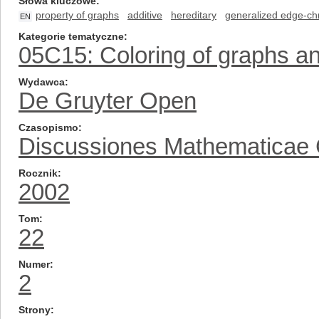
Słowa kluczowe
property of graphs
additive
hereditary
generalized edge-c
EN
Kategorie tematyczne
05C15: Coloring of graphs a
Wydawca
De Gruyter Open
Czasopismo
Discussiones Mathematicae
Rocznik
2002
Tom
22
Numer
2
Strony