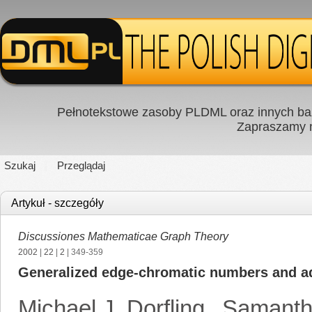
Pełnotekstowe zasoby PLDML oraz innych baz
Zapraszamy
Szukaj
Przeglądaj
Artykuł - szczegóły
Discussiones Mathematicae Graph Theory
2002
|
22
|
2
| 349-359
Generalized edge-chromatic numbers and add
Michael J. Dorfling
,
Samantha