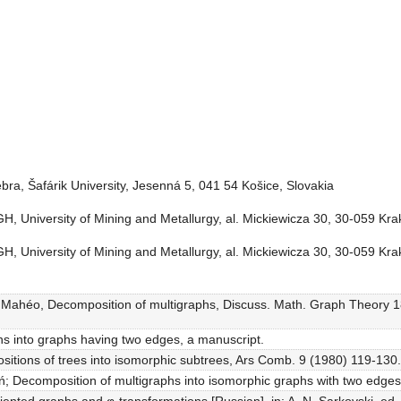
ra, Šafárik University, Jesenná 5, 041 54 Košice, Slovakia
H, University of Mining and Metallurgy, al. Mickiewicza 30, 30-059 Kra
H, University of Mining and Metallurgy, al. Mickiewicza 30, 30-059 Kra
M. Mahéo, Decomposition of multigraphs, Discuss. Math. Graph Theory 1
hs into graphs having two edges, a manuscript.
itions of trees into isomorphic subtrees, Ars Comb. 9 (1980) 119-130.
eń; Decomposition of multigraphs into isomorphic graphs with two edge