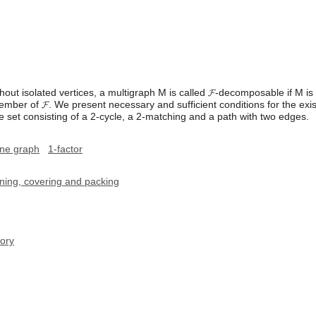
thout isolated vertices, a multigraph M is called 𝓕-decomposable if M is
ember of 𝓕. We present necessary and sufficient conditions for the exis
 set consisting of a 2-cycle, a 2-matching and a path with two edges.
ine graph
1-factor
oning, covering and packing
ory