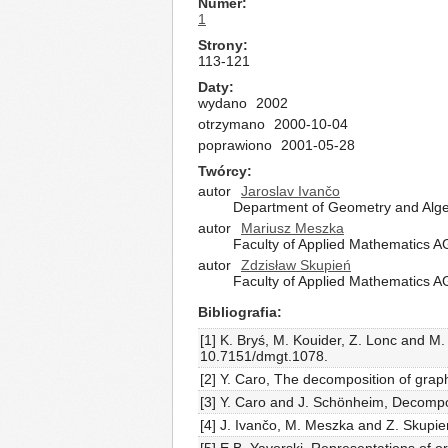
Numer
1
Strony
113-121
Daty
wydano
2002
otrzymano
2000-10-04
poprawiono
2001-05-28
Twórcy
autor
Jaroslav Ivančo
Department of Geometry and Algeb
autor
Mariusz Meszka
Faculty of Applied Mathematics AG
autor
Zdzisław Skupień
Faculty of Applied Mathematics AG
Bibliografia
[1] K. Bryś, M. Kouider, Z. Lonc and 
10.7151/dmgt.1078.
[2] Y. Caro, The decomposition of grap
[3] Y. Caro and J. Schönheim, Decompos
[4] J. Ivančo, M. Meszka and Z. Skupi