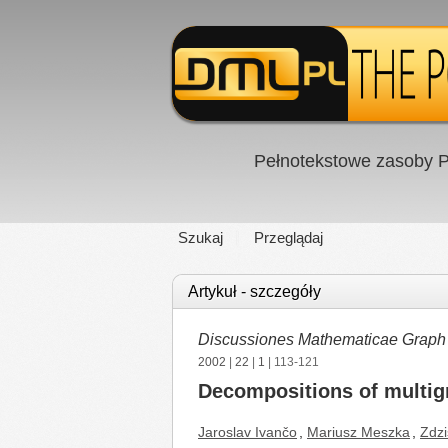
Pełnotekstowe zasoby P
Szukaj
Przeglądaj
Artykuł - szczegóły
Discussiones Mathematicae Graph
2002
|
22
|
1
| 113-121
Decompositions of multigr
Jaroslav Ivančo
,
Mariusz Meszka
,
Zdzi