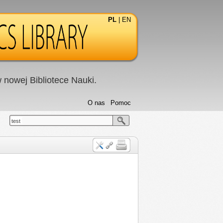
PL
|
EN
nowej Bibliotece Nauki.
O nas
Pomoc
test