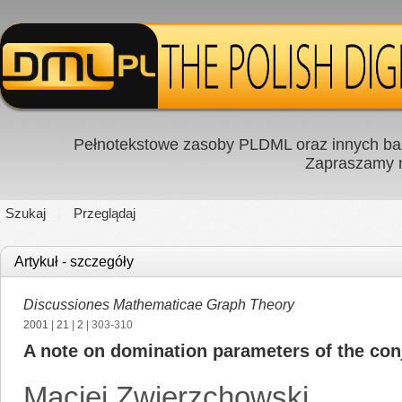
Pełnotekstowe zasoby PLDML oraz innych baz
Zapraszamy
Szukaj
Przeglądaj
Artykuł - szczegóły
Discussiones Mathematicae Graph Theory
2001
|
21
|
2
| 303-310
A note on domination parameters of the con
Maciej Zwierzchowski