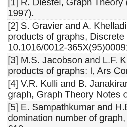
[1] R. Diestel, Graph Theory 
1997).
[2] S. Gravier and A. Khella
products of graphs, Discrete
10.1016/0012-365X(95)0009
[3] M.S. Jacobson and L.F. K
products of graphs: I, Ars C
[4] V.R. Kulli and B. Janakir
graph, Graph Theory Notes o
[5] E. Sampathkumar and H.B
domination number of graph, 