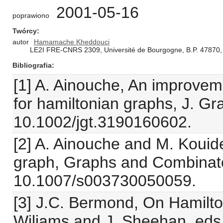
2001-05-16
poprawiono
Twórcy
autor
Hamamache Kheddouci
LE2I FRE-CNRS 2309, Université de Bourgogne, B.P. 47870,
Bibliografia
[1] A. Ainouche, An improvemen
for hamiltonian graphs, J. G
10.1002/jgt.3190160602.
[2] A. Ainouche and M. Kouide
graph, Graphs and Combinato
10.1007/s003730050059.
[3] J.C. Bermond, On Hamilto
Wiliams and J. Sheehan, eds, 