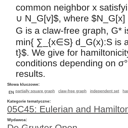
common neighbor x satisfy
∪ N_G[v]$, where $N_G[x] 
G is a claw-free graph, G* 
min{ ∑_{x∈S} d_G(x):S is a
t}$. We give for hamiltonici
conditions depending on 
results.
Słowa kluczowe
partially square graph
claw-free graph
independent set
ha
EN
Kategorie tematyczne
05C45: Eulerian and Hamilto
Wydawca
De Gruyter Open