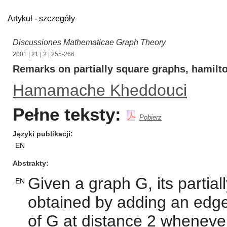
Artykuł - szczegóły
Discussiones Mathematicae Graph Theory
2001
|
21
|
2
| 255-266
Remarks on partially square graphs, hamilt
Hamamache Kheddouci
Pełne teksty:
Pobierz
Języki publikacji
EN
Abstrakty
Given a graph G, its partia
EN
obtained by adding an edge (
of G at distance 2 whenever