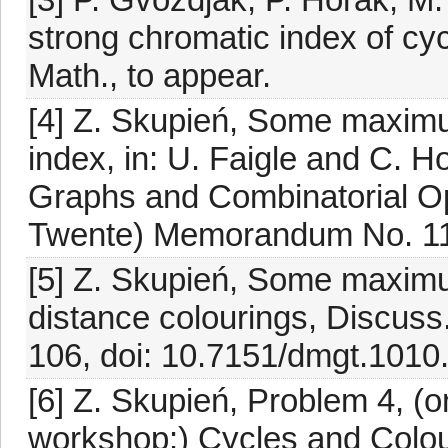
strong chromatic index of cyc
Math., to appear.
[4] Z. Skupień, Some maximu
index, in: U. Faigle and C. 
Graphs and Combinatorial Opt
Twente) Memorandum No. 11
[5] Z. Skupień, Some maxim
distance colourings, Discuss
106, doi: 10.7151/dmgt.1010
[6] Z. Skupień, Problem 4, (o
workshop:) Cycles and Colour