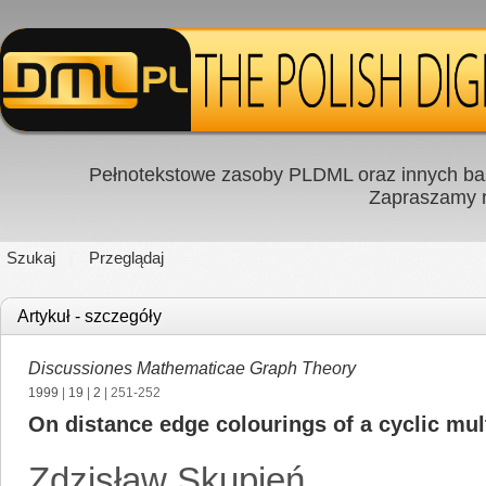
Pełnotekstowe zasoby PLDML oraz innych baz
Zapraszamy
Szukaj
Przeglądaj
Artykuł - szczegóły
Discussiones Mathematicae Graph Theory
1999
|
19
|
2
| 251-252
On distance edge colourings of a cyclic mul
Zdzisław Skupień