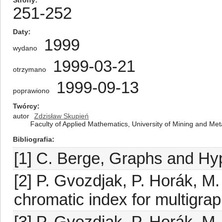
Strony
251-252
Daty
1999
wydano
1999-03-21
otrzymano
1999-09-13
poprawiono
Twórcy
autor
Zdzisław Skupień
Faculty of Applied Mathematics, University of Mining and Me
Bibliografia
[1] C. Berge, Graphs and Hy
[2] P. Gvozdjak, P. Horák, M
chromatic index for multigraph
[3] P. Gvozdjak, P. Horák, M