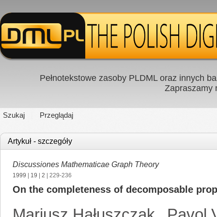
Pełnotekstowe zasoby PLDML oraz innych baz
Zapraszamy
Szukaj
Przeglądaj
Artykuł - szczegóły
Discussiones Mathematicae Graph Theory
1999
|
19
|
2
| 229-236
On the completeness of decomposable prope
Mariusz Hałuszczak
,
Pavol 