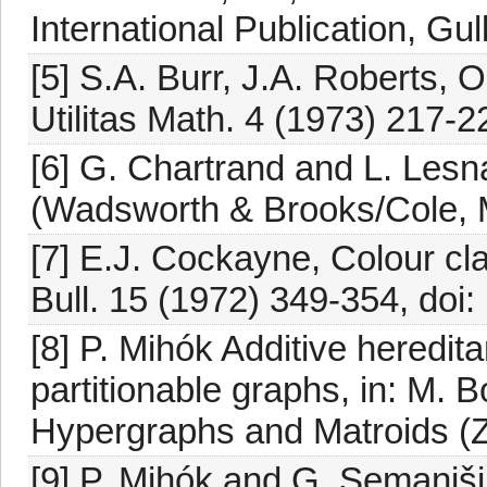
International Publication, Gu
[5] S.A. Burr, J.A. Roberts,
Utilitas Math. 4 (1973) 217-2
[6] G. Chartrand and L. Les
(Wadsworth & Brooks/Cole, Mo
[7] E.J. Cockayne, Colour cl
Bull. 15 (1972) 349-354, do
[8] P. Mihók Additive heredit
partitionable graphs, in: M. 
Hypergraphs and Matroids (Z
[9] P. Mihók and G. Semaniš