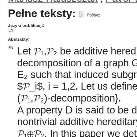
Pełne teksty:
Pobierz
Języki publikacji
EN
Abstrakty
Let 𝓟₁,𝓟₂ be additive hered
EN
decomposition of a graph G i
E₂ such that induced subgr
$𝓟_i$, i = 1,2. Let us defi
(𝓟₁,𝓟₂)-decomposition}.
A property D is said to be 
nontrivial additive hereditar
𝓟₁⊕𝓟₂. In this paper we 