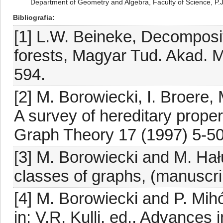
Department of Geometry and Algebra, Faculty of Science, P.J.
Bibliografia
[1] L.W. Beineke, Decomposit
forests, Magyar Tud. Akad. Ma
594.
[2] M. Borowiecki, I. Broere,
A survey of hereditary proper
Graph Theory 17 (1997) 5-50
[3] M. Borowiecki and M. Ha
classes of graphs, (manuscri
[4] M. Borowiecki and P. Mihó
in: V.R. Kulli, ed., Advances