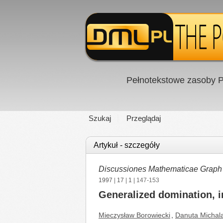
Pełnotekstowe zasoby P
Szukaj
Przeglądaj
Artykuł - szczegóły
Discussiones Mathematicae Graph
1997
|
17
|
1
| 147-153
Generalized domination, 
Mieczysław Borowiecki
,
Danuta Michal