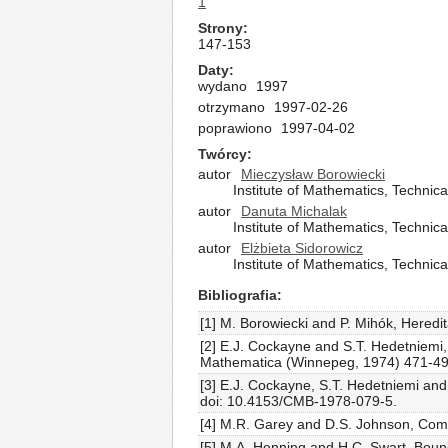
1
Strony
147-153
Daty
wydano
1997
otrzymano
1997-02-26
poprawiono
1997-04-02
Twórcy
autor
Mieczysław Borowiecki
Institute of Mathematics, Technic
autor
Danuta Michalak
Institute of Mathematics, Technic
autor
Elżbieta Sidorowicz
Institute of Mathematics, Technic
Bibliografia
[1] M. Borowiecki and P. Mihók, Heredi
[2] E.J. Cockayne and S.T. Hedetniemi
Mathematica (Winnepeg, 1974) 471-49
[3] E.J. Cockayne, S.T. Hedetniemi and
doi: 10.4153/CMB-1978-079-5.
[4] M.R. Garey and D.S. Johnson, Comp
[5] M.A. Henning and H.C. Swart, Boun