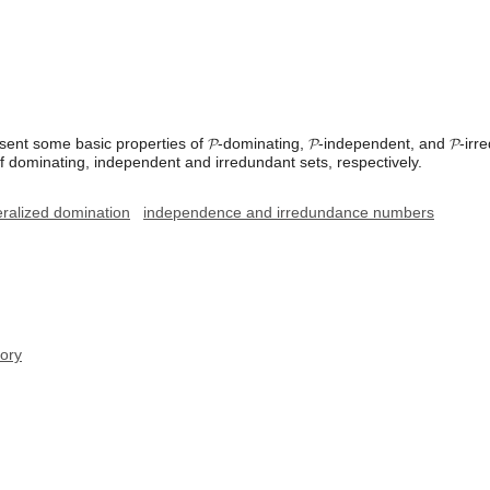
esent some basic properties of 𝓟-dominating, 𝓟-independent, and 𝓟-ir
f dominating, independent and irredundant sets, respectively.
ralized domination
independence and irredundance numbers
ory