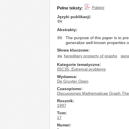
Pełne teksty:
Pobierz
Języki publikacji
EN
Abstrakty
The purpose of this paper is to pr
EN
generalize well-known properties o
Słowa kluczowe
hereditary property of graphs
gene
EN
Kategorie tematyczne
05C35: Extremal problems
Wydawca
De Gruyter Open
Czasopismo
Discussiones Mathematicae Graph The
Rocznik
1997
Tom
17
Numer