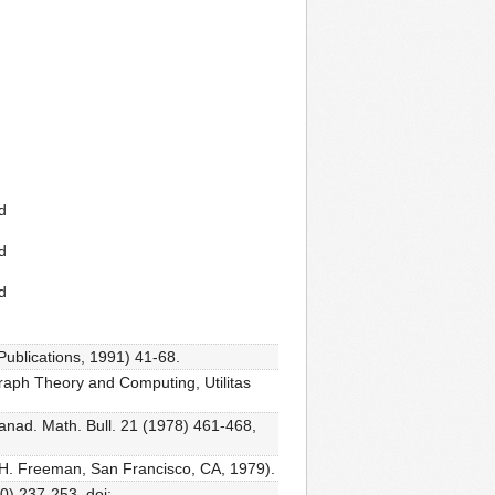
d
d
d
Publications, 1991) 41-68.
raph Theory and Computing, Utilitas
Canad. Math. Bull. 21 (1978) 461-468,
.H. Freeman, San Francisco, CA, 1979).
0) 237-253, doi: