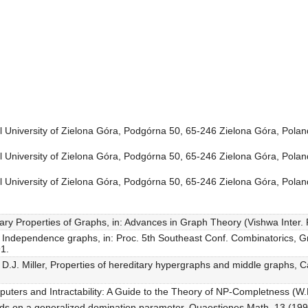
al University of Zielona Góra, Podgórna 50, 65-246 Zielona Góra, Polan
al University of Zielona Góra, Podgórna 50, 65-246 Zielona Góra, Polan
al University of Zielona Góra, Podgórna 50, 65-246 Zielona Góra, Polan
tary Properties of Graphs, in: Advances in Graph Theory (Vishwa Inter. 
, Independence graphs, in: Proc. 5th Southeast Conf. Combinatorics, G
1.
 D.J. Miller, Properties of hereditary hypergraphs and middle graphs, 
uters and Intractability: A Guide to the Theory of NP-Completness (W
ds on a generalized domination parameter, Quaestiones Math. 13 (199