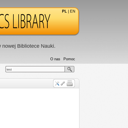
PL
|
EN
nowej Bibliotece Nauki.
O nas
Pomoc
test