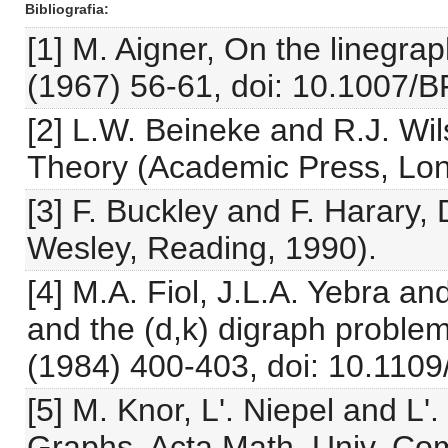
Bibliografia
[1] M. Aigner, On the linegra
(1967) 56-61, doi: 10.1007/
[2] L.W. Beineke and R.J. Wi
Theory (Academic Press, Lon
[3] F. Buckley and F. Harary,
Wesley, Reading, 1990).
[4] M.A. Fiol, J.L.A. Yebra and
and the (d,k) digraph proble
(1984) 400-403, doi: 10.110
[5] M. Knor, L'. Niepel and L'.
Graphs, Acta Math. Univ. Co