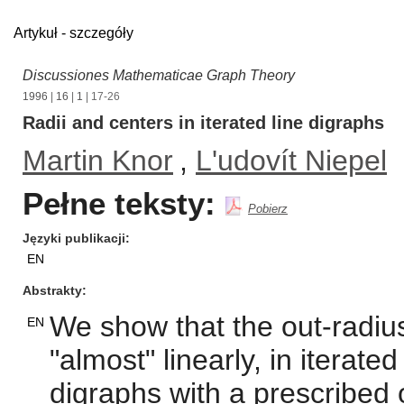
Artykuł - szczegóły
Discussiones Mathematicae Graph Theory
1996
|
16
|
1
| 17-26
Radii and centers in iterated line digraphs
Martin Knor
,
L'udovít Niepel
Pełne teksty:
Pobierz
Języki publikacji
EN
Abstrakty
We show that the out-radius
EN
"almost" linearly, in iterated
digraphs with a prescribed o