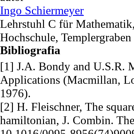
Ingo Schiermeyer
Lehrstuhl C für Mathematik,
Hochschule, Templergraben
Bibliografia
[1] J.A. Bondy and U.S.R. 
Applications (Macmillan, L
1976).
[2] H. Fleischner, The squar
hamiltonian, J. Combin. The
10.1016/0095-8956(74)900