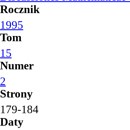
Rocznik
1995
Tom
15
Numer
2
Strony
179-184
Daty