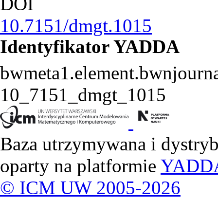
DOI
10.7151/dmgt.1015
Identyfikator YADDA
bwmeta1.element.bwnjournal
10_7151_dmgt_1015
Baza utrzymywana i dystry
oparty na platformie
YADD
© ICM UW 2005-2026