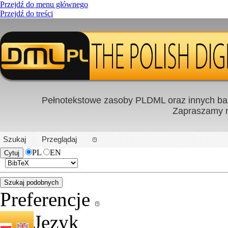
Przejdź do menu głównego
Przejdź do treści
Pełnotekstowe zasoby PLDML oraz innych baz
Zapraszamy
PL
|
EN
Szukaj
Przeglądaj
PL
EN
Preferencje
Język