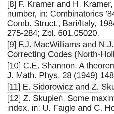
[8] F. Kramer and H. Kramer,
number, in: Combinatorics '84
Comb. Struct., Bari/Italy, 19
275-284; Zbl. 601,05020.
[9] F.J. MacWilliams and N.J
Correcting Codes (North-Holl
[10] C.E. Shannon, A theorem 
J. Math. Phys. 28 (1949) 148
[11] E. Sidorowicz and Z. Skup
[12] Z. Skupień, Some maxim
index, in: U. Faigle and C. 