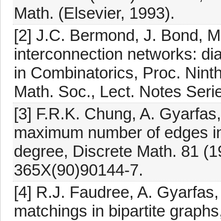
Math. (Elsevier, 1993).
[2] J.C. Bermond, J. Bond, M
interconnection networks: dia
in Combinatorics, Proc. Nint
Math. Soc., Lect. Notes Seri
[3] F.R.K. Chung, A. Gyarfas,
maximum number of edges in
degree, Discrete Math. 81 (1
365X(90)90144-7.
[4] R.J. Faudree, A. Gyarfas
matchings in bipartite graphs