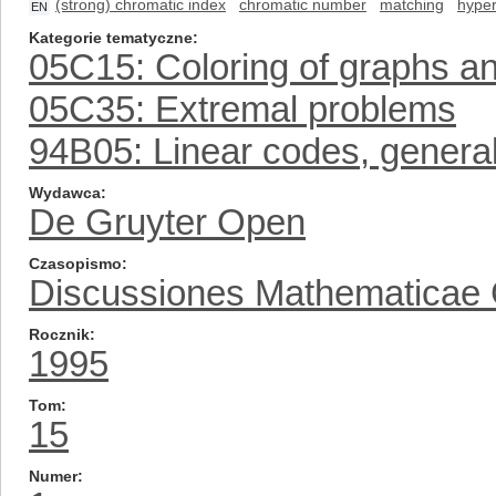
(strong) chromatic index
chromatic number
matching
hype
EN
Kategorie tematyczne
05C15: Coloring of graphs a
05C35: Extremal problems
94B05: Linear codes, genera
Wydawca
De Gruyter Open
Czasopismo
Discussiones Mathematicae
Rocznik
1995
Tom
15
Numer