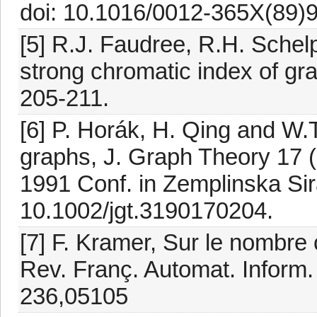
doi: 10.1016/0012-365X(89)
[5] R.J. Faudree, R.H. Schel
strong chromatic index of gr
205-211.
[6] P. Horák, H. Qing and W.T
graphs, J. Graph Theory 17 
1991 Conf. in Zemplinska Sira
10.1002/jgt.3190170204.
[7] F. Kramer, Sur le nombre
Rev. Franç. Automat. Inform.
236,05105