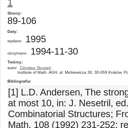
1
Strony
89-106
Daty
1995
wydano
1994-11-30
otrzymano
Twórcy
autor
Zdzisław Skupień
Institute of Math. AGH, al. Mickiewicza 30, 30-059 Kraków, P
Bibliografia
[1] L.D. Andersen, The strong
at most 10, in: J. Nesetril, e
Combinatorial Structures; Fr
Math. 108 (1992) 231-252; rep