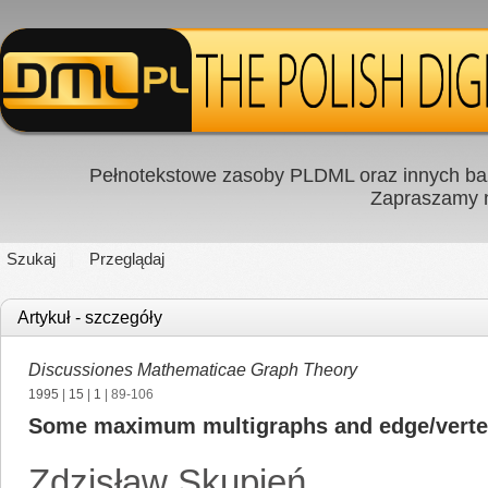
Pełnotekstowe zasoby PLDML oraz innych baz
Zapraszamy
Szukaj
Przeglądaj
Artykuł - szczegóły
Discussiones Mathematicae Graph Theory
1995
|
15
|
1
| 89-106
Some maximum multigraphs and edge/vertex
Zdzisław Skupień