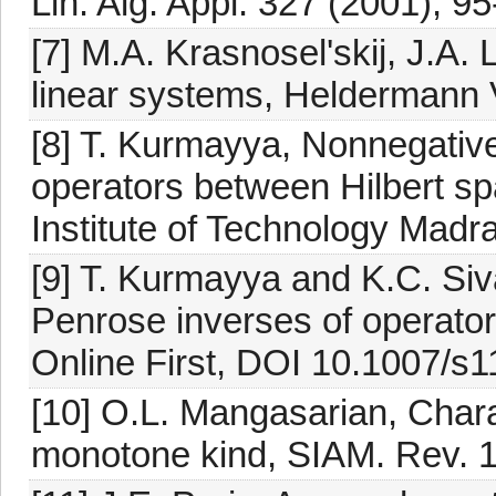
Lin. Alg. Appl. 327 (2001), 95
[7] M.A. Krasnosel'skij, J.A. 
linear systems, Heldermann V
[8] T. Kurmayya, Nonnegativ
operators between Hilbert sp
Institute of Technology Mad
[9] T. Kurmayya and K.C. Si
Penrose inverses of operators
Online First, DOI 10.1007/s
[10] O.L. Mangasarian, Charac
monotone kind, SIAM. Rev. 1