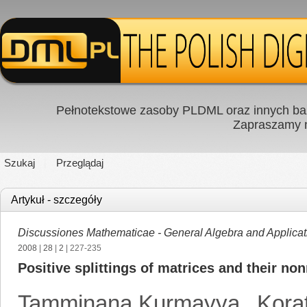
Pełnotekstowe zasoby PLDML oraz innych baz
Zapraszamy
Szukaj
Przeglądaj
Artykuł - szczegóły
Discussiones Mathematicae - General Algebra and Applicat
2008
|
28
|
2
| 227-235
Positive splittings of matrices and their n
Tamminana Kurmayya
,
Kora