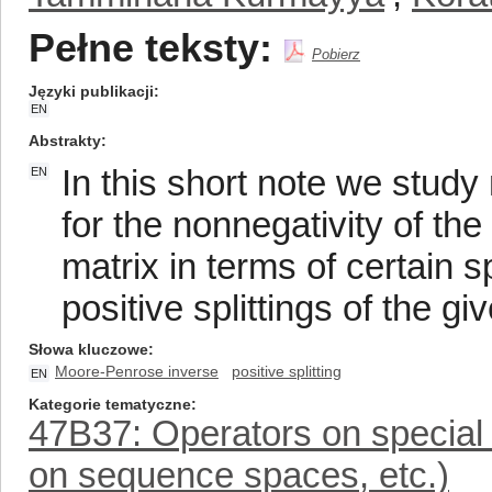
Pełne teksty:
Pobierz
Języki publikacji
EN
Abstrakty
In this short note we study
EN
for the nonnegativity of th
matrix in terms of certain s
positive splittings of the gi
Słowa kluczowe
Moore-Penrose inverse
positive splitting
EN
Kategorie tematyczne
47B37: Operators on special 
on sequence spaces, etc.)