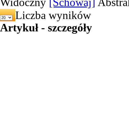
Widoczny
[Schowaj]
Abstra
Liczba wyników
Artykuł - szczegóły