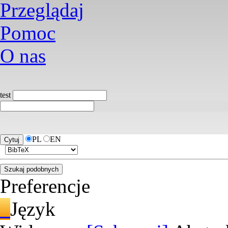
Przeglądaj
Pomoc
O nas
test
PL
EN
Preferencje
Język