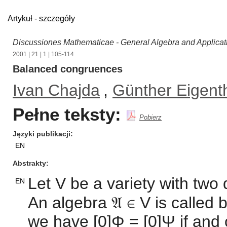
Artykuł - szczegóły
Discussiones Mathematicae - General Algebra and Applicat
2001
|
21
|
1
| 105-114
Balanced congruences
Ivan Chajda
,
Günther Eigent
Pełne teksty:
Pobierz
Języki publikacji
EN
Abstrakty
Let V be a variety with two 
EN
An algebra 𝔄 ∈ V is called
we have [0]Φ = [0]Ψ if and o