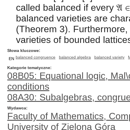
called balanced if every 𝔄 ∈
balanced varieties are char
(Theorem 3). Furthermore, 
varieties of bounded lattice
Słowa kluczowe
balanced congruence
balanced algebra
balanced variety
M
EN
Kategorie tematyczne
08B05: Equational logic, Mal\
conditions
08A30: Subalgebras, congrue
Wydawca
Faculty of Mathematics, Com
University of Zielona Góra