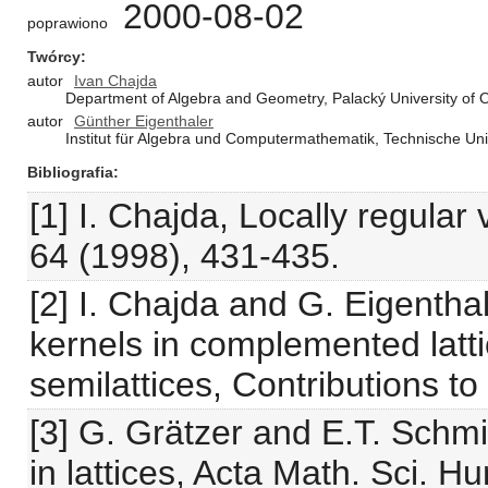
2000-08-02
poprawiono
Twórcy
autor
Ivan Chajda
Department of Algebra and Geometry, Palacký University o
autor
Günther Eigenthaler
Institut für Algebra und Computermathematik, Technische Uni
Bibliografia
[1] I. Chajda, Locally regular
64 (1998), 431-435.
[2] I. Chajda and G. Eigenth
kernels in complemented la
semilattices, Contributions t
[3] G. Grätzer and E.T. Schmi
in lattices, Acta Math. Sci. H