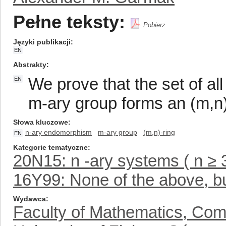
Pełne teksty:
Pobierz
Języki publikacji
EN
Abstrakty
We prove that the set of a
EN
m-ary group forms an (m,n)
Słowa kluczowe
n-ary endomorphism
m-ary group
(m,n)-ring
EN
Kategorie tematyczne
20N15: n -ary systems ( n ≥ 3
16Y99: None of the above, but
Wydawca
Faculty of Mathematics, Com