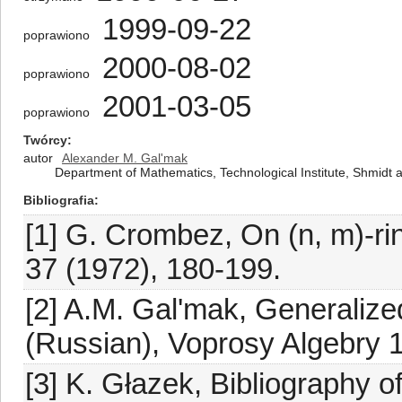
1999-09-22
poprawiono
2000-08-02
poprawiono
2001-03-05
poprawiono
Twórcy
autor
Alexander M. Gal'mak
Department of Mathematics, Technological Institute, Shmidt 
Bibliografia
[1] G. Crombez, On (n, m)-r
37 (1972), 180-199.
[2] A.M. Gal'mak, Generaliz
(Russian), Voprosy Algebry 1
[3] K. Głazek, Bibliography o