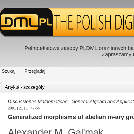
Pełnotekstowe zasoby PLDML oraz innych baz
Zapraszamy
Szukaj
Przeglądaj
Artykuł - szczegóły
Discussiones Mathematicae - General Algebra and Applicat
2001
|
21
|
1
| 47-55
Generalized morphisms of abelian m-ary gr
Alexander M. Gal'mak