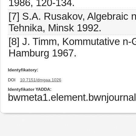
1986, 120-134.
[7] S.A. Rusakov, Algebraic 
Tehnika, Minsk 1992.
[8] J. Timm, Kommutative n-G
Hamburg 1967.
Identyfikatory
DOI
10.7151/dmgaa.1026
Identyfikator YADDA
bwmeta1.element.bwnjournal