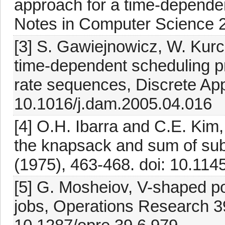
approach for a time-depende
Notes in Computer Science 2
[3] S. Gawiejnowicz, W. Kurc
time-dependent scheduling pr
rate sequences, Discrete App
10.1016/j.dam.2005.04.016
[4] O.H. Ibarra and C.E. Kim,
the knapsack and sum of sub
(1975), 463-468. doi: 10.11
[5] G. Mosheiov, V-shaped pol
jobs, Operations Research 39