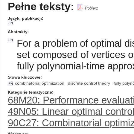
Pełne teksty:
Pobierz
Języki publikacji
EN
Abstrakty
For a problem of optimal dis
EN
set composed of vertices 
fully polynomial-time appr
Słowa kluczowe
combinatorial optimization
discrete control theory
fully poly
EN
Kategorie tematyczne
68M20: Performance evaluati
49N05: Linear optimal contro
90C27: Combinatorial optimiz