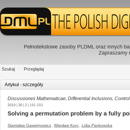
Pełnotekstowe zasoby PLDML oraz innych baz
Zapraszamy
Szukaj
Przeglądaj
Artykuł - szczegóły
Discussiones Mathematicae, Differential Inclusions, Contro
2010
|
30
|
2
| 191-203
Solving a permutation problem by a fully 
Stanisław Gawiejnowicz
,
Wiesław Kurc
,
Lidia Pankowska