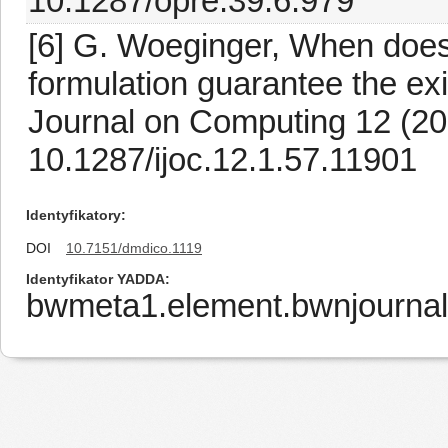
10.1287/opre.39.6.979
[6] G. Woeginger, When doe
formulation guarantee the 
Journal on Computing 12 (200
10.1287/ijoc.12.1.57.11901
Identyfikatory
DOI
10.7151/dmdico.1119
Identyfikator YADDA
bwmeta1.element.bwnjournal