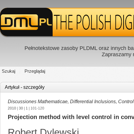
Pełnotekstowe zasoby PLDML oraz innych baz
Zapraszamy
Szukaj
Przeglądaj
Artykuł - szczegóły
Discussiones Mathematicae, Differential Inclusions, Contro
2010
|
30
|
1
| 101-120
Projection method with level control in con
Robert Dylewski