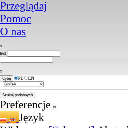
Przeglądaj
Pomoc
O nas
test
PL
EN
Preferencje
Język