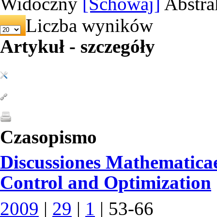
Widoczny
[Schowaj]
Abstra
Liczba wyników
Artykuł - szczegóły
Czasopismo
Discussiones Mathematicae,
Control and Optimization
2009
|
29
|
1
| 53-66