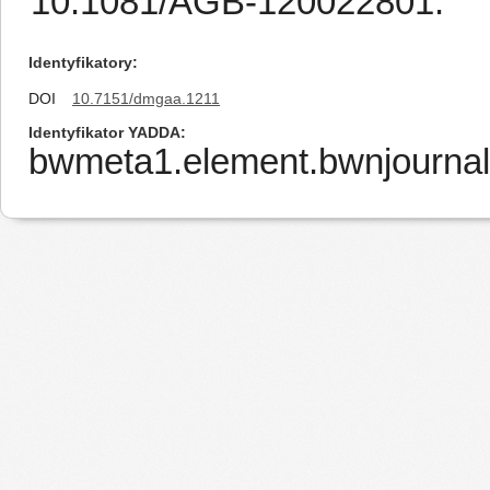
10.1081/AGB-120022801.
Identyfikatory
DOI
10.7151/dmgaa.1211
Identyfikator YADDA
bwmeta1.element.bwnjournal