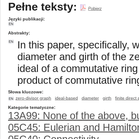
Pełne teksty:
Pobierz
Języki publikacji
EN
Abstrakty
In this paper, specifically, 
EN
diameter and girth of the z
ideal of a commutative ring 
product of commutative rin
Słowa kluczowe
zero-divisor graph
ideal-based
diameter
girth
finite direct
EN
Kategorie tematyczne
13A99: None of the above, but
05C45: Eulerian and Hamilto