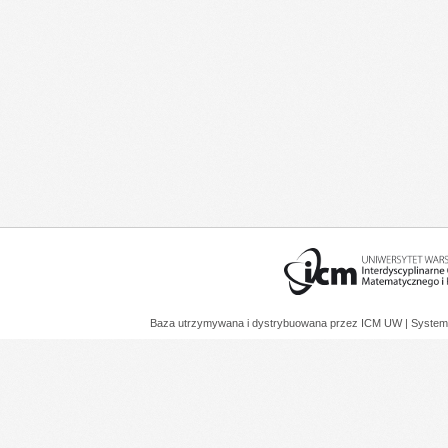
Baza utrzymywana i dystrybuowana przez
ICM UW
| System