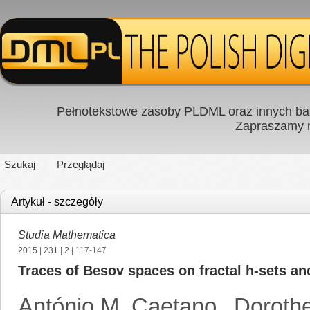
Pełnotekstowe zasoby PLDML oraz innych baz
Zapraszamy
Szukaj
Przeglądaj
Artykuł - szczegóły
Studia Mathematica
2015
|
231
|
2
| 117-147
Traces of Besov spaces on fractal h-sets an
António M. Caetano
,
Doroth