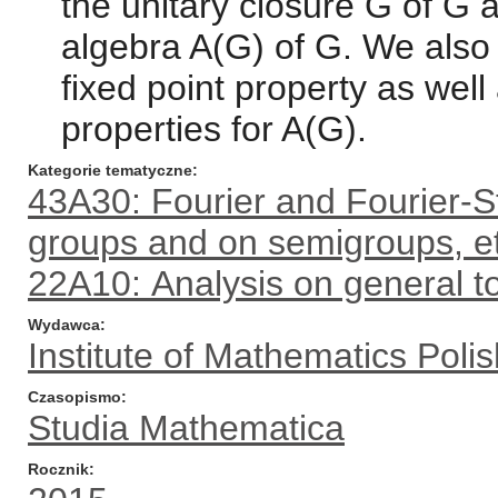
the unitary closure G̅ of G 
algebra A(G) of G. We also
fixed point property as well
properties for A(G).
Kategorie tematyczne
43A30: Fourier and Fourier-St
groups and on semigroups, et
22A10: Analysis on general t
Wydawca
Institute of Mathematics Pol
Czasopismo
Studia Mathematica
Rocznik