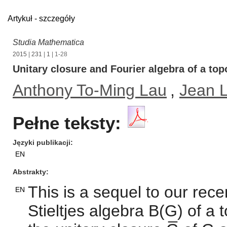
Artykuł - szczegóły
Studia Mathematica
2015
|
231
|
1
| 1-28
Unitary closure and Fourier algebra of a top
Anthony To-Ming Lau
,
Jean 
Pełne teksty:
Języki publikacji
EN
Abstrakty
This is a sequel to our rec
EN
Stieltjes algebra B(G) of a