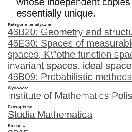
whose independent copies 
essentially unique.
Kategorie tematyczne
46B20: Geometry and structu
46E30: Spaces of measurable 
spaces, K\"othe function sp
invariant spaces, ideal spaces
46B09: Probabilistic method
Wydawca
Institute of Mathematics Pol
Czasopismo
Studia Mathematica
Rocznik