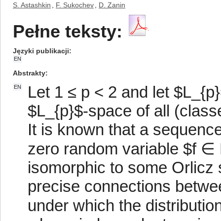
S. Astashkin
,
F. Sukochev
,
D. Zanin
Pełne teksty:
Języki publikacji
EN
Abstrakty
Let 1 ≤ p < 2 and let $L_{p}
EN
$L_{p}$-space of all (classe
It is known that a sequenc
zero random variable $f ∈
isomorphic to some Orlicz
precise connections betwee
under which the distributio