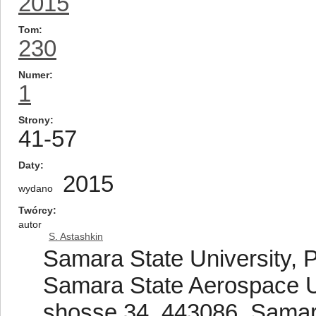
2015
Tom
230
Numer
1
Strony
41-57
Daty
2015
wydano
Twórcy
autor
S. Astashkin
Samara State University, 
Samara State Aerospace 
shosse 34, 443086, Samar