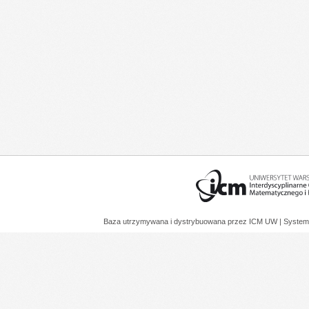
Baza utrzymywana i dystrybuowana przez
ICM UW
| System