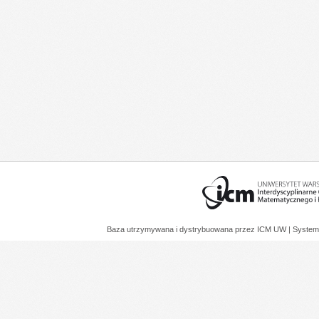
Baza utrzymywana i dystrybuowana przez
ICM UW
| System