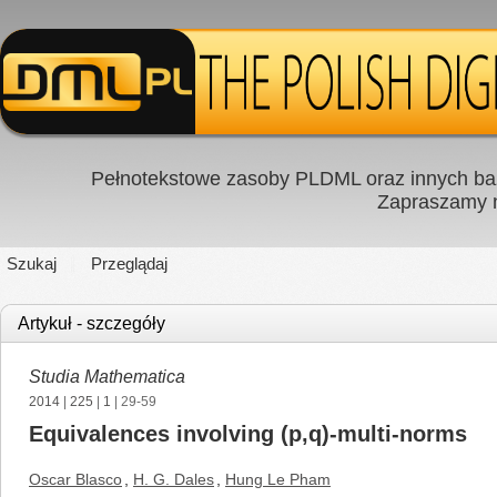
Pełnotekstowe zasoby PLDML oraz innych baz
Zapraszamy
Szukaj
Przeglądaj
Artykuł - szczegóły
Studia Mathematica
2014
|
225
|
1
| 29-59
Equivalences involving (p,q)-multi-norms
Oscar Blasco
,
H. G. Dales
,
Hung Le Pham