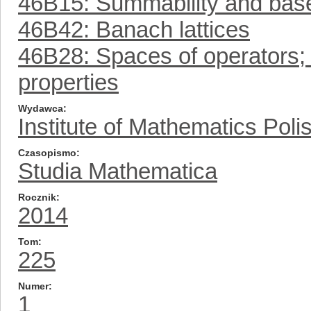
46B15: Summability and bas
46B42: Banach lattices
46B28: Spaces of operators; 
properties
Wydawca
Institute of Mathematics Pol
Czasopismo
Studia Mathematica
Rocznik
2014
Tom
225
Numer
1