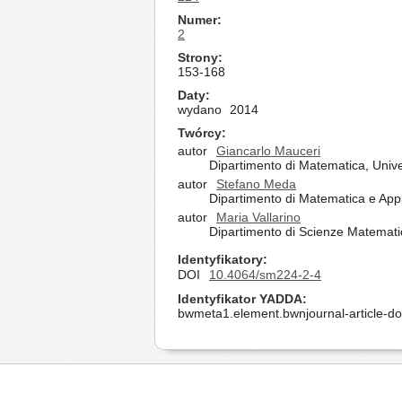
Numer
2
Strony
153-168
Daty
wydano
2014
Twórcy
autor
Giancarlo Mauceri
Dipartimento di Matematica, Univ
autor
Stefano Meda
Dipartimento di Matematica e Appli
autor
Maria Vallarino
Dipartimento di Scienze Matematic
Identyfikatory
DOI
10.4064/sm224-2-4
Identyfikator YADDA
bwmeta1.element.bwnjournal-article-d