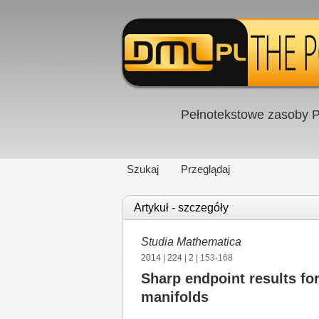
Pełnotekstowe zasoby P
Szukaj
Przeglądaj
Artykuł - szczegóły
Studia Mathematica
2014
|
224
|
2
| 153-168
Sharp endpoint results f
manifolds