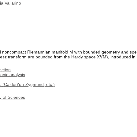
ia Vallarino
 noncompact Riemannian manifold M with bounded geometry and spect
esz transform are bounded from the Hardy space X¹(M), introduced in p
ection
onic analysis
ls (Calder\'on-Zygmund, etc.)
y of Sciences