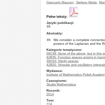
Giancarlo Mauceri
,
Stefano Meda
,
Mar
Pełne teksty:
Języki publikacji
EN
Abstrakty
We consider a complete connected
EN
powers of the Laplacian and the Ri
Kategorie tematyczne
58C99: None of the above, but in this s
42B35: Function spaces arising in harm
30H10: Hardy spaces
42B20: Singular and oscillatory integra
Wydawca
Institute of Mathematics Polish Academ
Czasopismo
Studia Mathematica
Rocznik
2014
Tom
224