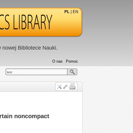
PL
|
EN
nowej Bibliotece Nauki.
O nas
Pomoc
test
ertain noncompact