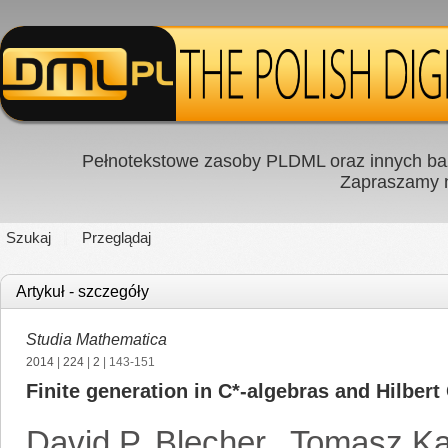
Pełnotekstowe zasoby PLDML oraz innych baz
Zapraszamy
Szukaj
Przeglądaj
Artykuł - szczegóły
Studia Mathematica
2014
|
224
|
2
| 143-151
Finite generation in C*-algebras and Hilber
David P. Blecher
,
Tomasz Ka