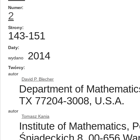
Numer
2
Strony
143-151
Daty
2014
wydano
Twórcy
autor
David P. Blecher
Department of Mathematics
TX 77204-3008, U.S.A.
autor
Tomasz Kania
Institute of Mathematics, 
Śniadeckich 8, 00-656 Wa