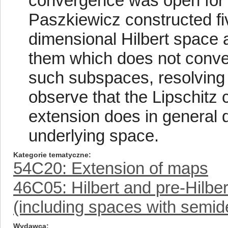
convergence was open for 
Paszkiewicz constructed fiv
dimensional Hilbert space 
them which does not conve
such subspaces, resolving t
observe that the Lipschitz 
extension does in general 
underlying space.
Kategorie tematyczne
54C20: Extension of maps
46C05: Hilbert and pre-Hilbe
(including spaces with semide
Wydawca