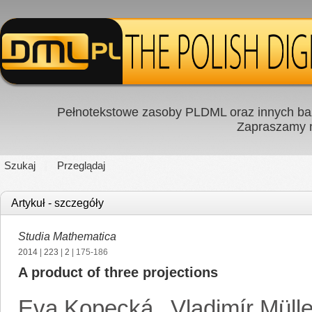
Pełnotekstowe zasoby PLDML oraz innych baz
Zapraszamy
Szukaj
Przeglądaj
Artykuł - szczegóły
Studia Mathematica
2014
|
223
|
2
| 175-186
A product of three projections
Eva Kopecká
,
Vladimír Mülle