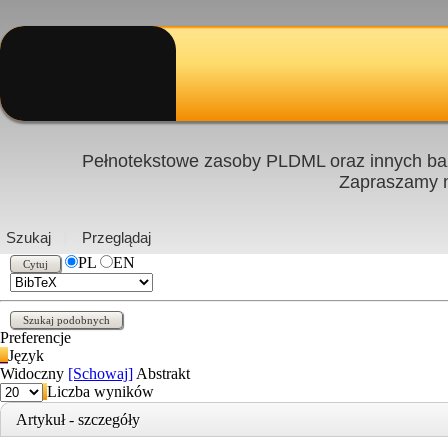
Pełnotekstowe zasoby PLDML oraz innych baz
Zapraszamy
PL
|
EN
Szukaj
Przeglądaj
PL
EN
Preferencje
Język
Widoczny
[Schowaj]
Abstrakt
Liczba wyników
Artykuł - szczegóły