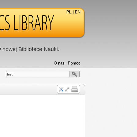
PL
|
EN
nowej Bibliotece Nauki.
O nas
Pomoc
test