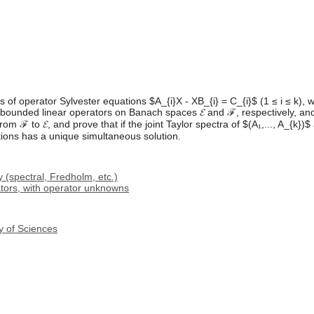
of operator Sylvester equations $A_{i}X - XB_{i} = C_{i}$ (1 ≤ i ≤ k), wh
bounded linear operators on Banach spaces 𝓔 and ℱ, respectively, and $
om ℱ to 𝓔, and prove that if the joint Taylor spectra of $(A₁,..., A_{k})$ 
tions has a unique simultaneous solution.
 (spectral, Fredholm, etc.)
ators, with operator unknowns
y of Sciences