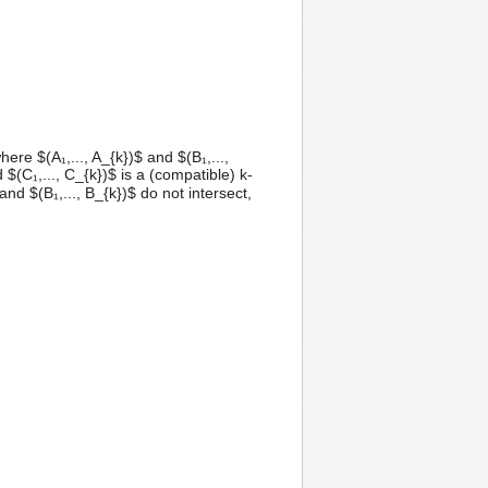
ere $(A₁,..., A_{k})$ and $(B₁,...,
(C₁,..., C_{k})$ is a (compatible) k-
and $(B₁,..., B_{k})$ do not intersect,