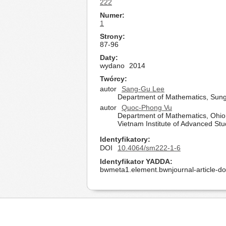
222
Numer
1
Strony
87-96
Daty
wydano
2014
Twórcy
autor
Sang-Gu Lee
Department of Mathematics, Sung
autor
Quoc-Phong Vu
Department of Mathematics, Ohio
Vietnam Institute of Advanced St
Identyfikatory
DOI
10.4064/sm222-1-6
Identyfikator YADDA
bwmeta1.element.bwnjournal-article-d