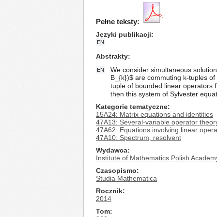
Pełne teksty:
Języki publikacji
EN
Abstrakty
We consider simultaneous solutions 
EN
B_{k})$ are commuting k-tuples of 
tuple of bounded linear operators fr
then this system of Sylvester equa
Kategorie tematyczne
15A24: Matrix equations and identities
47A13: Several-variable operator theory
47A62: Equations involving linear oper
47A10: Spectrum, resolvent
Wydawca
Institute of Mathematics Polish Academ
Czasopismo
Studia Mathematica
Rocznik
2014
Tom