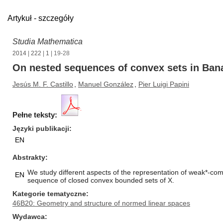
Artykuł - szczegóły
Studia Mathematica
2014
|
222
|
1
| 19-28
On nested sequences of convex sets in Ban
Jesús M. F. Castillo
,
Manuel González
,
Pier Luigi Papini
Pełne teksty:
Języki publikacji
EN
Abstrakty
We study different aspects of the representation of weak*-com
EN
sequence of closed convex bounded sets of X.
Kategorie tematyczne
46B20: Geometry and structure of normed linear spaces
Wydawca