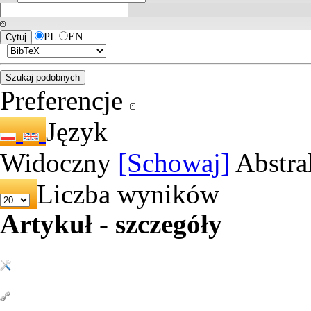
PL
EN
Preferencje
Język
Widoczny
[Schowaj]
Abstra
Liczba wyników
Artykuł - szczegóły