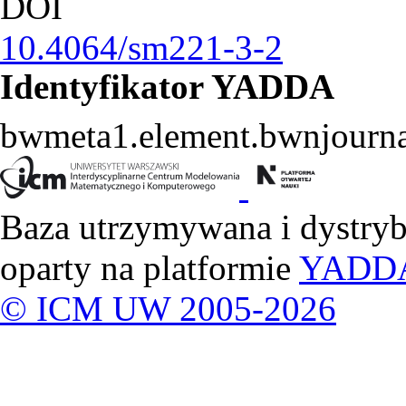
DOI
10.4064/sm221-3-2
Identyfikator YADDA
bwmeta1.element.bwnjourna
Baza utrzymywana i dystry
oparty na platformie
YADD
© ICM UW 2005-2026