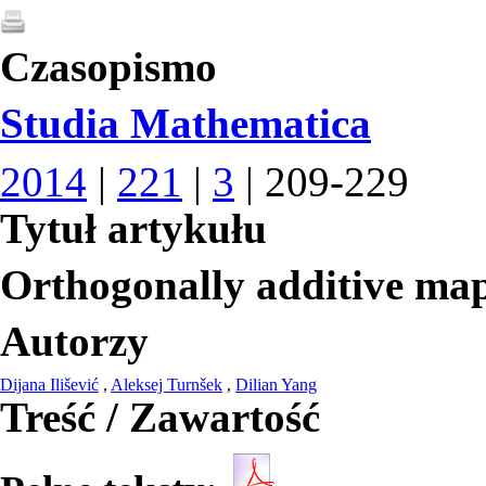
Czasopismo
Studia Mathematica
2014
|
221
|
3
| 209-229
Tytuł artykułu
Orthogonally additive map
Autorzy
Dijana Ilišević
,
Aleksej Turnšek
,
Dilian Yang
Treść / Zawartość