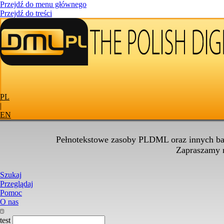
Przejdź do menu głównego
Przejdź do treści
PL
|
EN
Pełnotekstowe zasoby PLDML oraz innych baz
Zapraszamy
Szukaj
Przeglądaj
Pomoc
O nas
test