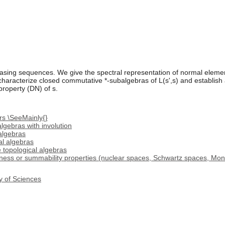
easing sequences. We give the spectral representation of normal element
haracterize closed commutative *-subalgebras of L(s',s) and establish 
 property (DN) of s.
rs \SeeMainly{}
lgebras with involution
algebras
al algebras
 topological algebras
ss or summability properties (nuclear spaces, Schwartz spaces, Mont
y of Sciences