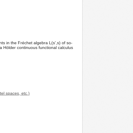
s in the Fréchet algebra L(s',s) of so-
a Hölder continuous functional calculus
el spaces, etc.)