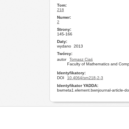
Tom
218
Numer
2
Strony
145-166
Daty
wydano
2013
Twórcy
autor
Tomasz Ciaś
Faculty of Mathematics and Compu
Identyfikatory
DOI
10.4064/sm218-2-3
Identyfikator YADDA
bwmeta1.element.bwnjournal-article-d