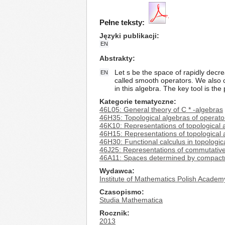
Pełne teksty:
Języki publikacji
EN
Abstrakty
Let s be the space of rapidly decr
EN
called smooth operators. We also c
in this algebra. The key tool is the
Kategorie tematyczne
46L05: General theory of C * -algebras
46H35: Topological algebras of operato
46K10: Representations of topological a
46H15: Representations of topological 
46H30: Functional calculus in topologic
46J25: Representations of commutative
46A11: Spaces determined by compactne
Wydawca
Institute of Mathematics Polish Academ
Czasopismo
Studia Mathematica
Rocznik
2013