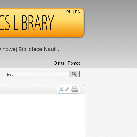
PL
|
EN
nowej Bibliotece Nauki.
O nas
Pomoc
test