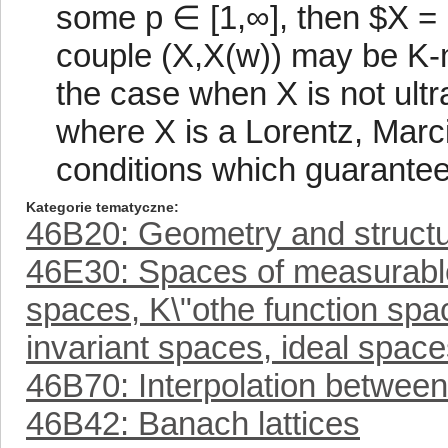
some p ∈ [1,∞], then $X =
couple (X,X(w)) may be K-m
the case when X is not ult
where X is a Lorentz, Marci
conditions which guarantee
Kategorie tematyczne
46B20: Geometry and structu
46E30: Spaces of measurable 
spaces, K\"othe function sp
invariant spaces, ideal spaces
46B70: Interpolation betwee
46B42: Banach lattices