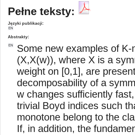
Pełne teksty:
Języki publikacji
EN
Abstrakty
Some new examples of K-m
EN
(X,X(w)), where X is a sym
weight on [0,1], are presen
decomposability of a symme
w changes sufficiently fast
trivial Boyd indices such t
monotone belong to the cla
If, in addition, the fundamen