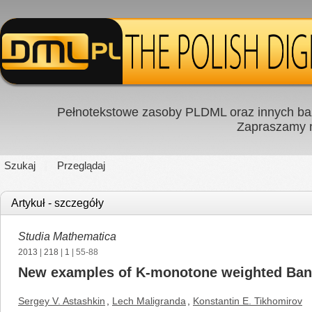
Pełnotekstowe zasoby PLDML oraz innych baz
Zapraszamy
Szukaj
Przeglądaj
Artykuł - szczegóły
Studia Mathematica
2013
|
218
|
1
| 55-88
New examples of K-monotone weighted Ban
Sergey V. Astashkin
,
Lech Maligranda
,
Konstantin E. Tikhomirov