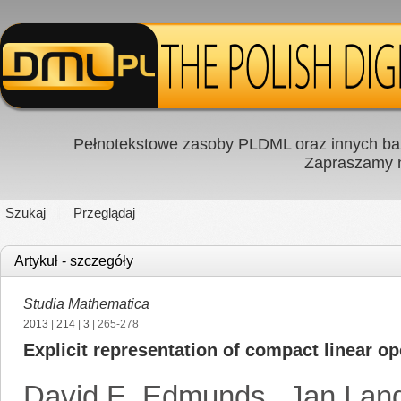
Pełnotekstowe zasoby PLDML oraz innych baz
Zapraszamy
Szukaj
Przeglądaj
Artykuł - szczegóły
Studia Mathematica
2013
|
214
|
3
| 265-278
Explicit representation of compact linear o
David E. Edmunds
,
Jan Lan