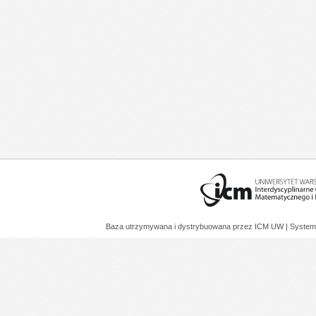
Baza utrzymywana i dystrybuowana przez
ICM UW
| System