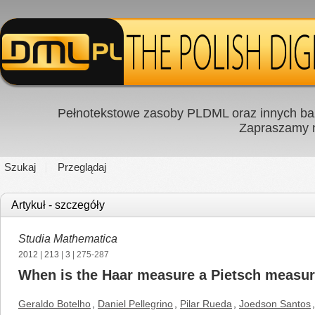
Pełnotekstowe zasoby PLDML oraz innych baz
Zapraszamy
Szukaj
Przeglądaj
Artykuł - szczegóły
Studia Mathematica
2012
|
213
|
3
| 275-287
When is the Haar measure a Pietsch measur
Geraldo Botelho
,
Daniel Pellegrino
,
Pilar Rueda
,
Joedson Santos
,