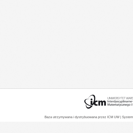
Baza utrzymywana i dystrybuowana przez
ICM UW
| System