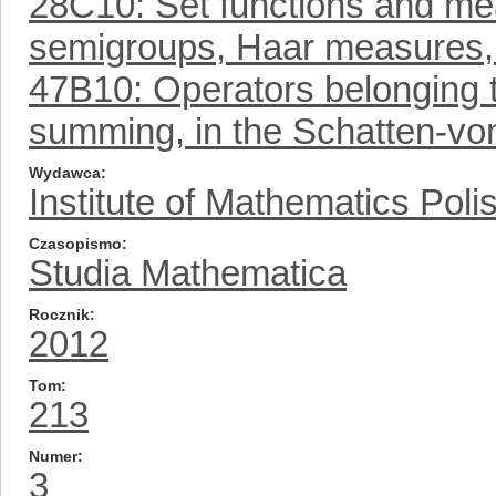
28C10: Set functions and me
semigroups, Haar measures,
47B10: Operators belonging to
summing, in the Schatten-vo
Wydawca
Institute of Mathematics Pol
Czasopismo
Studia Mathematica
Rocznik
2012
Tom
213
Numer
3