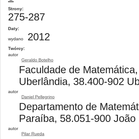
Strony
275-287
Daty
2012
wydano
Twórcy
autor
Geraldo Botelho
Faculdade de Matemática,
Uberlândia, 38.400-902 Ube
autor
Daniel Pellegrino
Departamento de Matemáti
Paraíba, 58.051-900 João 
autor
Pilar Rueda