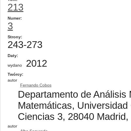
213
Numer
3
Strony
243-273
Daty
2012
wydano
Twórcy
autor
Fernando Cobos
Departamento de Análisis 
Matemáticas, Universidad
Ciencias 3, 28040 Madrid,
autor