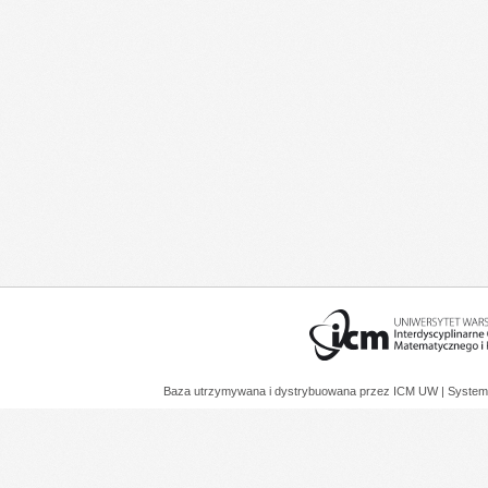
Baza utrzymywana i dystrybuowana przez
ICM UW
| System