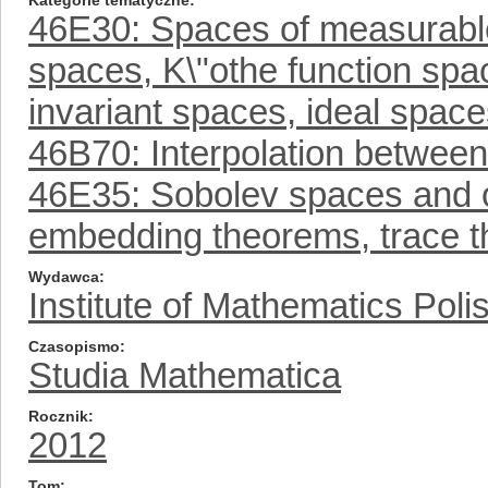
Kategorie tematyczne
46E30: Spaces of measurable 
spaces, K\"othe function sp
invariant spaces, ideal spaces
46B70: Interpolation betwee
46E35: Sobolev spaces and ot
embedding theorems, trace 
Wydawca
Institute of Mathematics Pol
Czasopismo
Studia Mathematica
Rocznik
2012
Tom