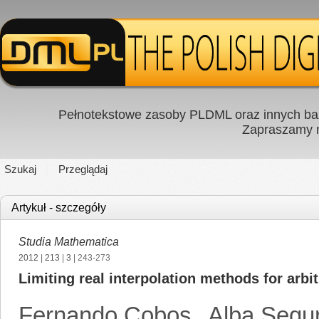
Pełnotekstowe zasoby PLDML oraz innych baz
Zapraszamy
Szukaj
Przeglądaj
Artykuł - szczegóły
Studia Mathematica
2012
|
213
|
3
| 243-273
Limiting real interpolation methods for arb
Fernando Cobos
,
Alba Segu