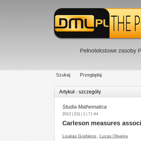
Pełnotekstowe zasoby P
Szukaj
Przeglądaj
Artykuł - szczegóły
Studia Mathematica
2012
|
211
|
1
| 71-94
Carleson measures associa
Loukas Grafakos
,
Lucas Oliveira