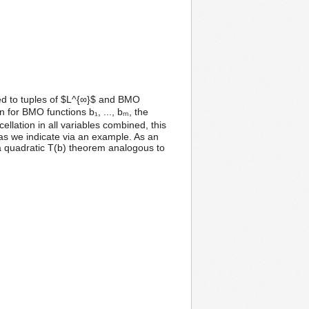
ied to tuples of $L^{∞}$ and BMO
n for BMO functions b₁, ..., bₘ, the
cellation in all variables combined, this
, as we indicate via an example. As an
f a quadratic T(b) theorem analogous to