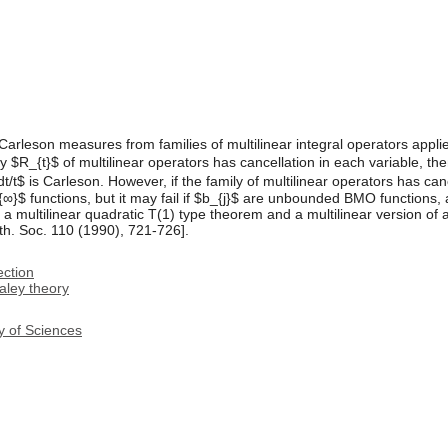
 Carleson measures from families of multilinear integral operators appl
y $R_{t}$ of multilinear operators has cancellation in each variable, the
dt/t$ is Carleson. However, if the family of multilinear operators has can
 $L^{∞}$ functions, but it may fail if $b_{j}$ are unbounded BMO functions
n a multilinear quadratic T(1) type theorem and a multilinear version o
h. Soc. 110 (1990), 721-726].
ection
aley theory
y of Sciences