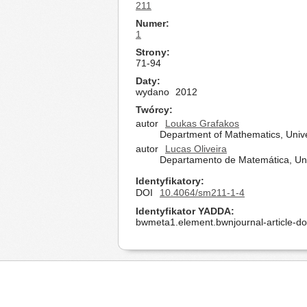
211
Numer
1
Strony
71-94
Daty
wydano
2012
Twórcy
autor
Loukas Grafakos
Department of Mathematics, Unive
autor
Lucas Oliveira
Departamento de Matemática, Univ
Identyfikatory
DOI
10.4064/sm211-1-4
Identyfikator YADDA
bwmeta1.element.bwnjournal-article-d