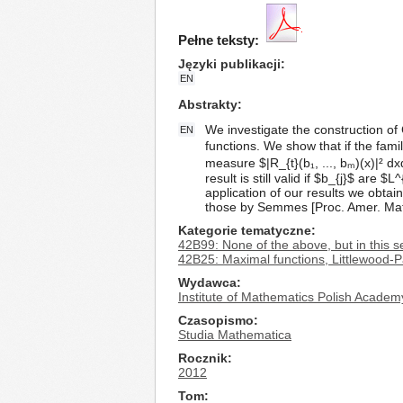
Pełne teksty:
Języki publikacji
EN
Abstrakty
We investigate the construction of
EN
functions. We show that if the famil
measure $|R_{t}(b₁, ..., bₘ)(x)|² dx
result is still valid if $b_{j}$ are
application of our results we obtai
those by Semmes [Proc. Amer. Mat
Kategorie tematyczne
42B99: None of the above, but in this s
42B25: Maximal functions, Littlewood-P
Wydawca
Institute of Mathematics Polish Academ
Czasopismo
Studia Mathematica
Rocznik
2012
Tom