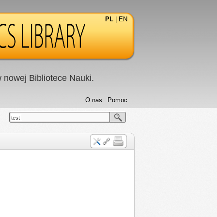
PL
|
EN
nowej Bibliotece Nauki.
O nas
Pomoc
test