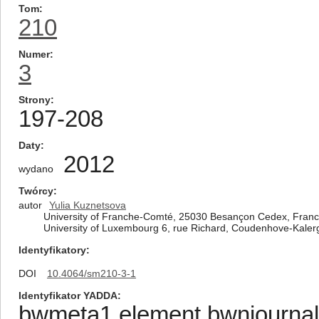
Tom
210
Numer
3
Strony
197-208
Daty
2012
wydano
Twórcy
autor
Yulia Kuznetsova
University of Franche-Comté, 25030 Besançon Cedex, Fran
University of Luxembourg 6, rue Richard, Coudenhove-Kale
Identyfikatory
DOI
10.4064/sm210-3-1
Identyfikator YADDA
bwmeta1.element.bwnjournal