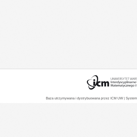
Baza utrzymywana i dystrybuowana przez
ICM UW
| System