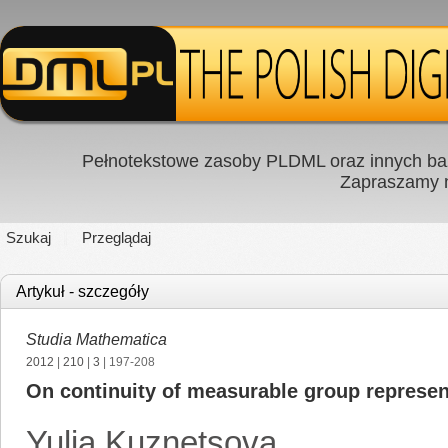
Pełnotekstowe zasoby PLDML oraz innych baz
Zapraszamy
Szukaj
Przeglądaj
Artykuł - szczegóły
Studia Mathematica
2012
|
210
|
3
| 197-208
On continuity of measurable group repres
Yulia Kuznetsova