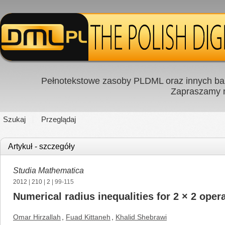
Pełnotekstowe zasoby PLDML oraz innych baz
Zapraszamy
Szukaj
Przeglądaj
Artykuł - szczegóły
Studia Mathematica
2012
|
210
|
2
| 99-115
Numerical radius inequalities for 2 × 2 oper
Omar Hirzallah
,
Fuad Kittaneh
,
Khalid Shebrawi