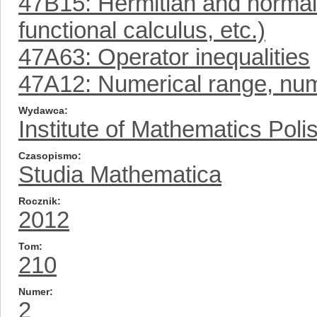
47B15: Hermitian and normal
functional calculus, etc.)
47A63: Operator inequalities
47A12: Numerical range, num
Wydawca
Institute of Mathematics Pol
Czasopismo
Studia Mathematica
Rocznik
2012
Tom
210
Numer
2