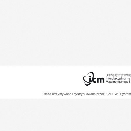
Baza utrzymywana i dystrybuowana przez
ICM UW
| System