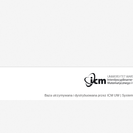
Baza utrzymywana i dystrybuowana przez
ICM UW
| System