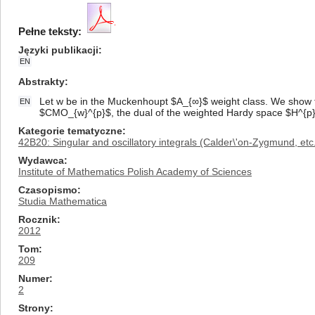
Pełne teksty:
Języki publikacji
EN
Abstrakty
Let w be in the Muckenhoupt $A_{∞}$ weight class. We show 
EN
$CMO_{w}^{p}$, the dual of the weighted Hardy space $H^{p}_
Kategorie tematyczne
42B20: Singular and oscillatory integrals (Calder\'on-Zygmund, etc
Wydawca
Institute of Mathematics Polish Academy of Sciences
Czasopismo
Studia Mathematica
Rocznik
2012
Tom
209
Numer
2
Strony