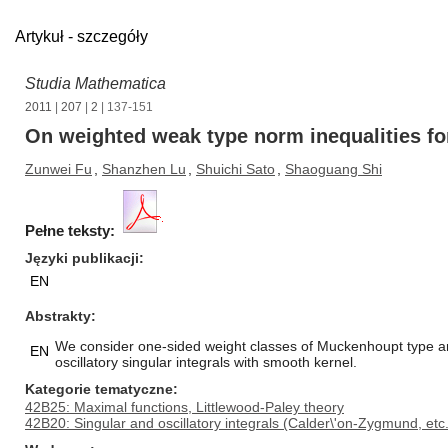
Artykuł - szczegóły
Studia Mathematica
2011
|
207
|
2
| 137-151
On weighted weak type norm inequalities for
Zunwei Fu
,
Shanzhen Lu
,
Shuichi Sato
,
Shaoguang Shi
Pełne teksty:
Języki publikacji
EN
Abstrakty
We consider one-sided weight classes of Muckenhoupt type and
EN
oscillatory singular integrals with smooth kernel.
Kategorie tematyczne
42B25: Maximal functions, Littlewood-Paley theory
42B20: Singular and oscillatory integrals (Calder\'on-Zygmund, etc.