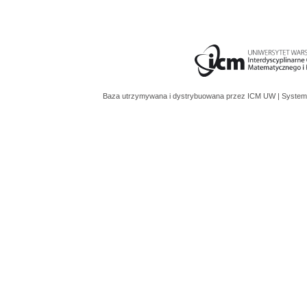
Baza utrzymywana i dystrybuowana przez
ICM UW
| System