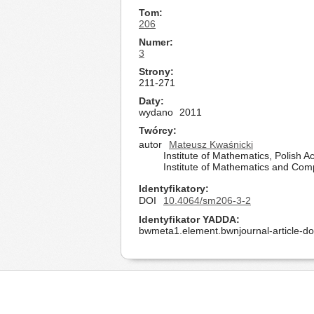
Tom
206
Numer
3
Strony
211-271
Daty
wydano
2011
Twórcy
autor
Mateusz Kwaśnicki
Institute of Mathematics, Polish
Institute of Mathematics and Com
Identyfikatory
DOI
10.4064/sm206-3-2
Identyfikator YADDA
bwmeta1.element.bwnjournal-article-d