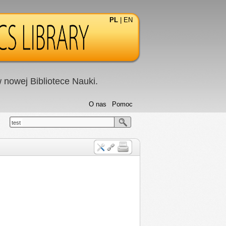
PL
|
EN
nowej Bibliotece Nauki.
O nas
Pomoc
test