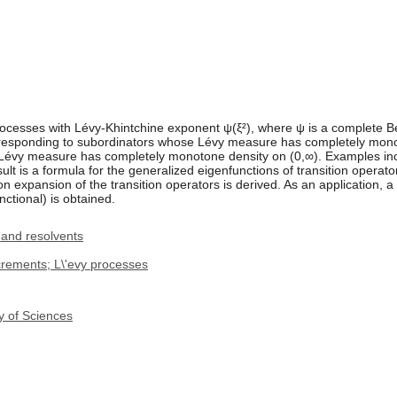
cesses with Lévy-Khintchine exponent ψ(ξ²), where ψ is a complete Be
esponding to subordinators whose Lévy measure has completely monoto
évy measure has completely monotone density on (0,∞). Examples inc
ult is a formula for the generalized eigenfunctions of transition operator
on expansion of the transition operators is derived. As an application, a f
ctional) is obtained.
 and resolvents
rements; L\'evy processes
y of Sciences