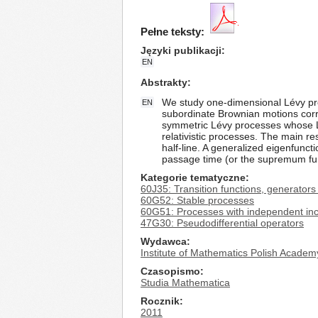
Pełne teksty:
Języki publikacji
EN
Abstrakty
We study one-dimensional Lévy pro
EN
subordinate Brownian motions corr
symmetric Lévy processes whose L
relativistic processes. The main res
half-line. A generalized eigenfuncti
passage time (or the supremum fun
Kategorie tematyczne
60J35: Transition functions, generators
60G52: Stable processes
60G51: Processes with independent inc
47G30: Pseudodifferential operators
Wydawca
Institute of Mathematics Polish Academ
Czasopismo
Studia Mathematica
Rocznik
2011