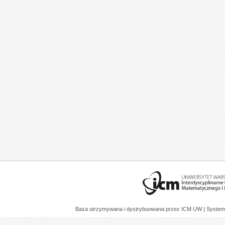
Baza utrzymywana i dystrybuowana przez
ICM UW
| System