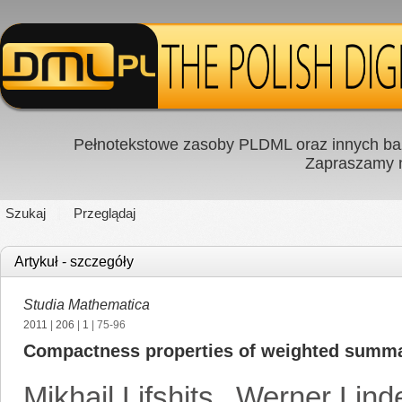
Pełnotekstowe zasoby PLDML oraz innych baz
Zapraszamy
Szukaj
Przeglądaj
Artykuł - szczegóły
Studia Mathematica
2011
|
206
|
1
| 75-96
Compactness properties of weighted summati
Mikhail Lifshits
,
Werner Lind