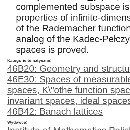
complemented subspace isom
properties of infinite-dime
of the Rademacher functio
analog of the Kadec-Pełczyń
spaces is proved.
Kategorie tematyczne
46B20: Geometry and structu
46E30: Spaces of measurable 
spaces, K\"othe function spa
invariant spaces, ideal spaces
46B42: Banach lattices
Wydawca