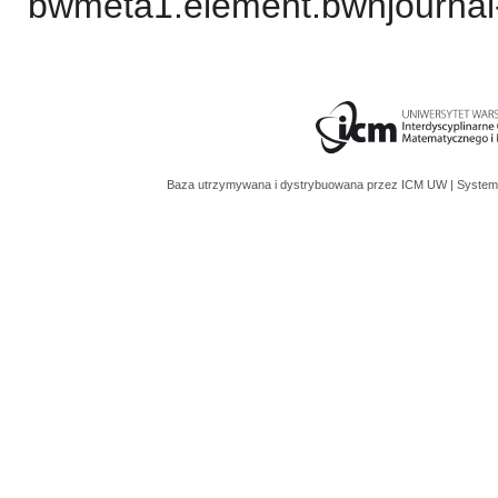
bwmeta1.element.bwnjournal-
Baza utrzymywana i dystrybuowana przez
ICM UW
| System