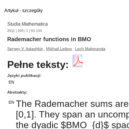
Artykuł - szczegóły
Studia Mathematica
2011
|
205
|
1
| 83-100
Rademacher functions in BMO
Sergey V. Astashkin
,
Mikhail Leibov
,
Lech Maligranda
Pełne teksty:
Języki publikacji
EN
Abstrakty
The Rademacher sums are 
EN
[0,1]. They span an uncomp
the dyadic $BMO_{d}$ spac