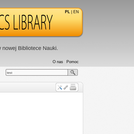
PL
|
EN
nowej Bibliotece Nauki.
O nas
Pomoc
test