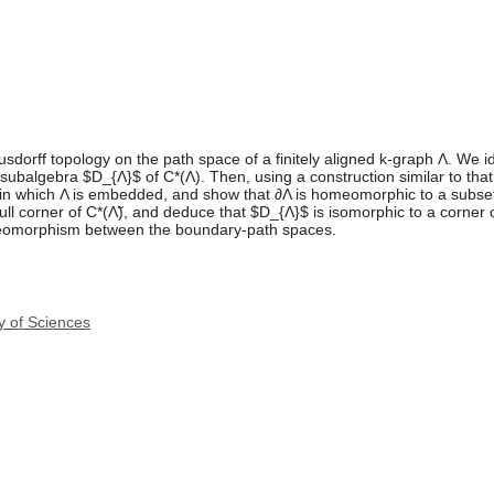
sdorff topology on the path space of a finitely aligned k-graph Λ. We 
balgebra $D_{Λ}$ of C*(Λ). Then, using a construction similar to that o
 in which Λ is embedded, and show that ∂Λ is homeomorphic to a subset
 full corner of C*(Λ̃), and deduce that $D_{Λ}$ is isomorphic to a corner 
omorphism between the boundary-path spaces.
y of Sciences