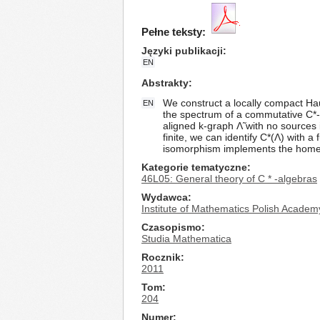
Pełne teksty:
Języki publikacji
EN
Abstrakty
We construct a locally compact Hau
EN
the spectrum of a commutative C*-su
aligned k-graph Λ̃ with no sources
finite, we can identify C*(Λ) with a
isomorphism implements the home
Kategorie tematyczne
46L05: General theory of C * -algebras
Wydawca
Institute of Mathematics Polish Academ
Czasopismo
Studia Mathematica
Rocznik
2011
Tom
204
Numer