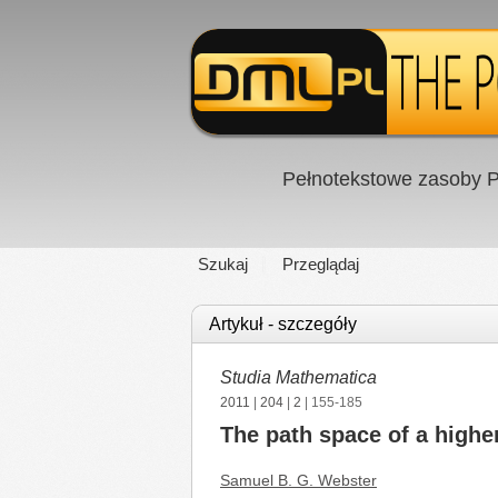
Pełnotekstowe zasoby P
Szukaj
Przeglądaj
Artykuł - szczegóły
Studia Mathematica
2011
|
204
|
2
| 155-185
The path space of a highe
Samuel B. G. Webster