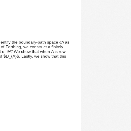
identify the boundary-path space ∂Λ as
f Farthing, we construct a finitely
 of ∂Λ̃. We show that when Λ is row-
of $D_{Λ̃}$. Lastly, we show that this