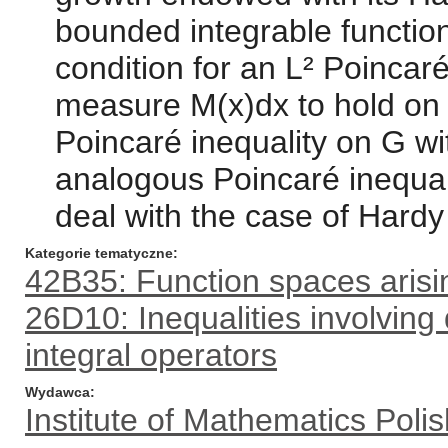
bounded integrable function
condition for an L² Poincaré
measure M(x)dx to hold on 
Poincaré inequality on G wi
analogous Poincaré inequal
deal with the case of Hardy 
Kategorie tematyczne
42B35: Function spaces arisi
26D10: Inequalities involving 
integral operators
Wydawca
Institute of Mathematics Pol