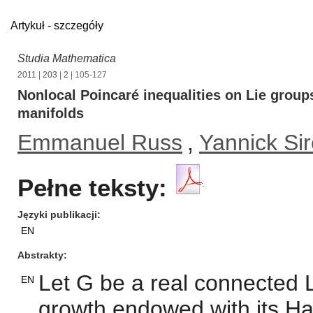
Artykuł - szczegóły
Studia Mathematica
2011
|
203
|
2
| 105-127
Nonlocal Poincaré inequalities on Lie gro
manifolds
Emmanuel Russ
,
Yannick Si
Pełne teksty:
Języki publikacji
EN
Abstrakty
Let G be a real connected 
EN
growth endowed with its Ha