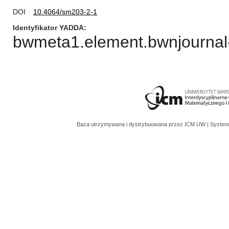
DOI
10.4064/sm203-2-1
Identyfikator YADDA
bwmeta1.element.bwnjournal-
Baza utrzymywana i dystrybuowana przez
ICM UW
| System