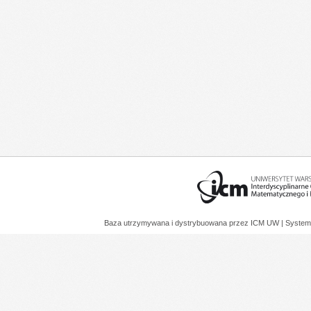
Baza utrzymywana i dystrybuowana przez
ICM UW
| System