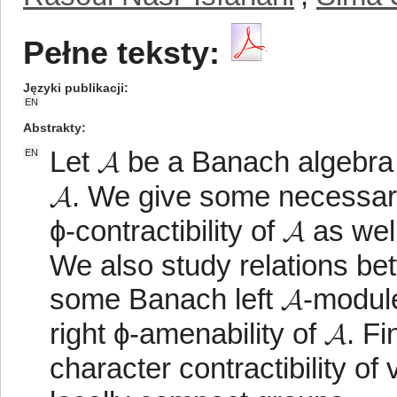
Pełne teksty:
Języki publikacji
EN
Abstrakty
Let 𝓐 be a Banach algebra
EN
𝓐. We give some necessary 
ϕ-contractibility of 𝓐 as we
We also study relations be
some Banach left 𝓐-modules,
right ϕ-amenability of 𝓐. Fi
character contractibility o