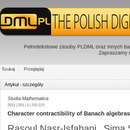
Pełnotekstowe zasoby PLDML oraz innych baz
Zapraszamy
Szukaj
Przeglądaj
Artykuł - szczegóły
Studia Mathematica
2011
|
202
|
3
| 205-225
Character contractibility of Banach algebr
Rasoul Nasr-Isfahani
,
Sima 