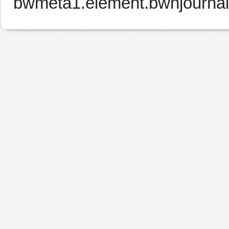
bwmeta1.element.bwnjournal