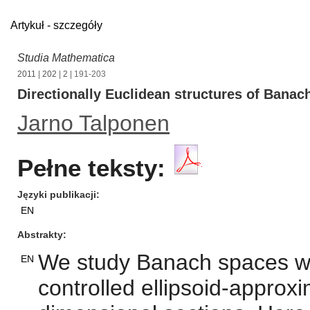
Artykuł - szczegóły
Studia Mathematica
2011
|
202
|
2
| 191-203
Directionally Euclidean structures of Banac
Jarno Talponen
Pełne teksty:
Języki publikacji
EN
Abstrakty
We study Banach spaces wit
EN
controlled ellipsoid-approxim