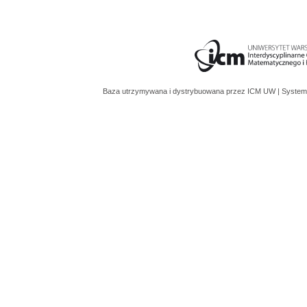
Baza utrzymywana i dystrybuowana przez
ICM UW
| System