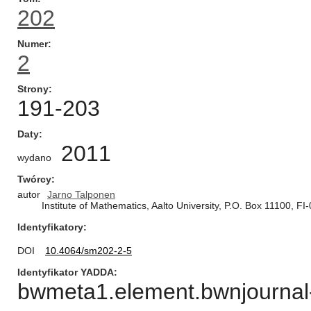
202
Numer
2
Strony
191-203
Daty
2011
wydano
Twórcy
autor
Jarno Talponen
Institute of Mathematics, Aalto University, P.O. Box 11100, FI
Identyfikatory
DOI
10.4064/sm202-2-5
Identyfikator YADDA
bwmeta1.element.bwnjournal-