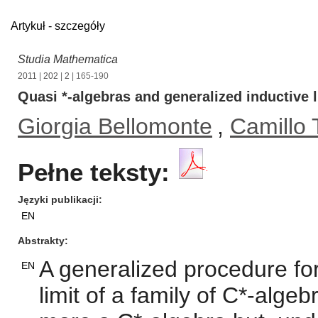
Artykuł - szczegóły
Studia Mathematica
2011
|
202
|
2
| 165-190
Quasi *-algebras and generalized inductive l
Giorgia Bellomonte
,
Camillo 
Pełne teksty:
Języki publikacji
EN
Abstrakty
A generalized procedure for
EN
limit of a family of C*-alg