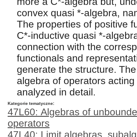
more a C*-algebra but, unde
convex quasi *-algebra, na
The properties of positive 
C*-inductive quasi *-algebra
connection with the corresp
functionals and representat
generate the structure. The
algebra of operators acting 
analyzed in detail.
Kategorie tematyczne
47L60: Algebras of unbounded
operators
47L40: Limit algebras, subalg