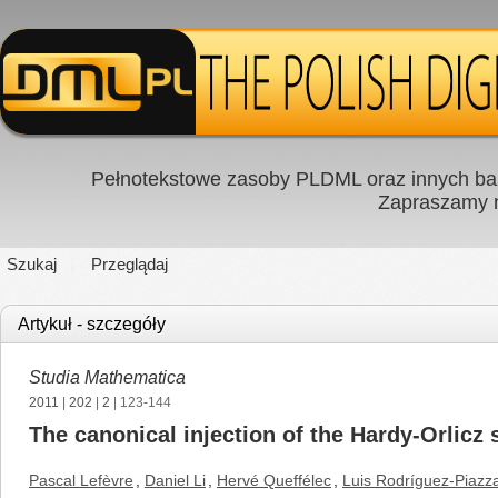
Pełnotekstowe zasoby PLDML oraz innych baz
Zapraszamy
Szukaj
Przeglądaj
Artykuł - szczegóły
Studia Mathematica
2011
|
202
|
2
| 123-144
The canonical injection of the Hardy-Orlicz
Pascal Lefèvre
,
Daniel Li
,
Hervé Queffélec
,
Luis Rodríguez-Piazz