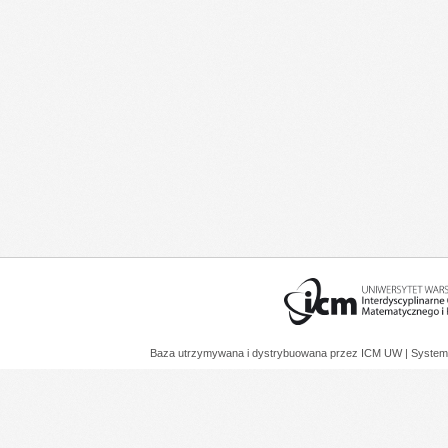
Baza utrzymywana i dystrybuowana przez
ICM UW
| System