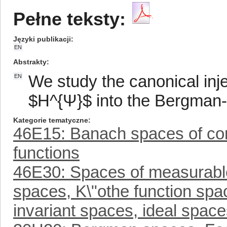
Pełne teksty:
Języki publikacji
EN
Abstrakty
We study the canonical inj
EN
$H^{Ψ}$ into the Bergman-
Kategorie tematyczne
46E15: Banach spaces of conti
functions
46E30: Spaces of measurable 
spaces, K\"othe function sp
invariant spaces, ideal spaces